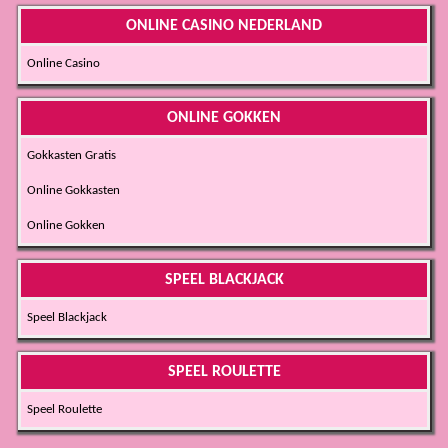
ONLINE CASINO NEDERLAND
Online Casino
ONLINE GOKKEN
Gokkasten Gratis
Online Gokkasten
Online Gokken
SPEEL BLACKJACK
Speel Blackjack
SPEEL ROULETTE
Speel Roulette